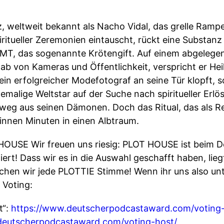
, weltweit bekannt als Nacho Vidal, das grelle Rampen
piritueller Zeremonien eintauscht, rückt eine Substanz
T, das sogenannte Krötengift. Auf einem abgelegen
ab von Kameras und Öffentlichkeit, verspricht er Heil
 ein erfolgreicher Modefotograf an seine Tür klopft, s
malige Weltstar auf der Suche nach spiritueller Erlö
eg aus seinen Dämonen. Doch das Ritual, das als Rei
innen Minuten in einen Albtraum.
OUSE Wir freuen uns riesig: PLOT HOUSE ist beim 
ert! Dass wir es in die Auswahl geschafft haben, lieg
chen wir jede PLOTTIE Stimme! Wenn ihr uns also unt
 Voting:
t“:
https://www.deutscherpodcastaward.com/voting-l
deutscherpodcastaward.com/voting-host/