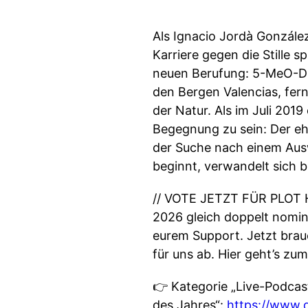
Als Ignacio Jordà González
Karriere gegen die Stille s
neuen Berufung: 5-MeO-DM
den Bergen Valencias, fern
der Natur. Als im Juli 2019
Begegnung zu sein: Der ehe
der Suche nach einem Ausw
beginnt, verwandelt sich b
// VOTE JETZT FÜR PLOT H
2026 gleich doppelt nomini
eurem Support. Jetzt brau
für uns ab. Hier geht’s zum
👉 Kategorie „Live-Podcas
des Jahres“:
https://www.